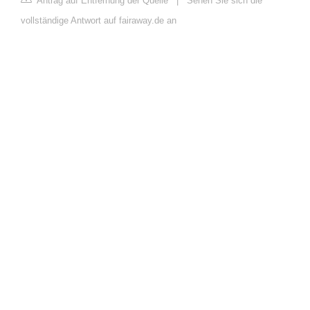
Antrag auf Entfernung der Quelle
|
Sehen Sie sich die
vollständige Antwort auf fairaway.de an