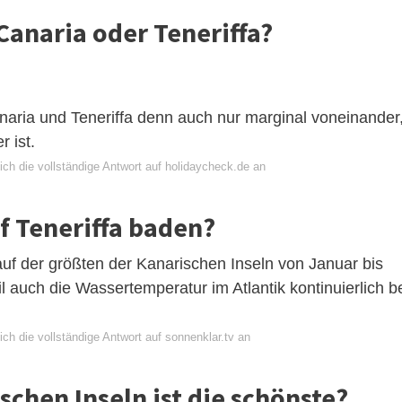
Canaria oder Teneriffa?
naria und Teneriffa denn auch nur marginal voneinander
 ist.
ich die vollständige Antwort auf holidaycheck.de an
 Teneriffa baden?
f der größten der Kanarischen Inseln von Januar bis
auch die Wassertemperatur im Atlantik kontinuierlich b
ch die vollständige Antwort auf sonnenklar.tv an
schen Inseln ist die schönste?