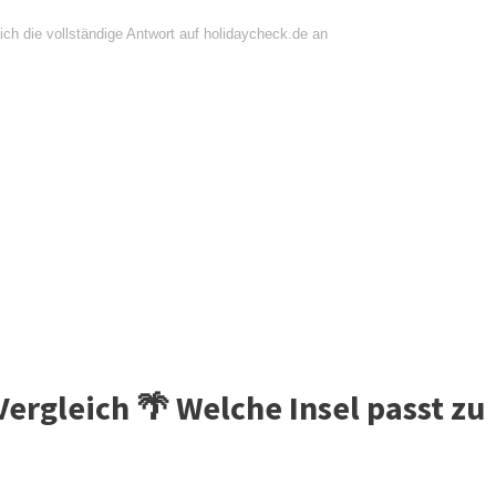
ich die vollständige Antwort auf holidaycheck.de an
Vergleich 🌴 Welche Insel passt zu