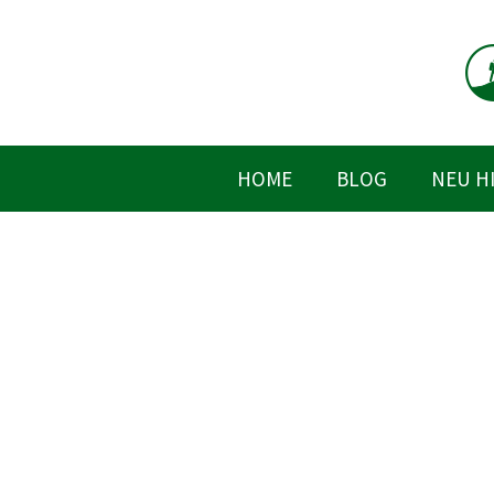
Zum
Inhalt
springen
HOME
BLOG
NEU H