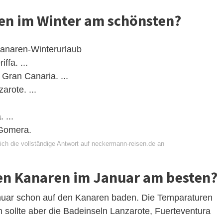
ren im Winter am schönsten?
Kanaren-Winterurlaub
ffa. ...
ran Canaria. ...
arote. ...
 ...
 Gomera.
ich die vollständige Antwort auf neckermann-reisen.de an
den Kanaren im Januar am besten?
nuar schon auf den Kanaren baden. Die Temparaturen
 sollte aber die Badeinseln Lanzarote, Fuerteventura