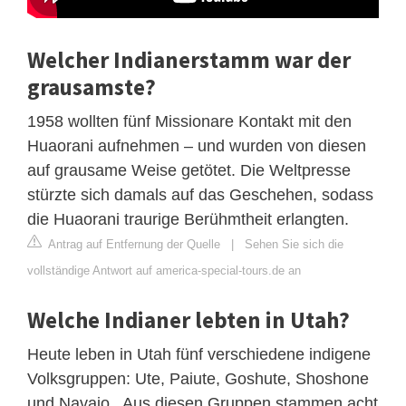
Welcher Indianerstamm war der
grausamste?
1958 wollten fünf Missionare Kontakt mit den
Huaorani aufnehmen – und wurden von diesen
auf grausame Weise getötet. Die Weltpresse
stürzte sich damals auf das Geschehen, sodass
die Huaorani traurige Berühmtheit erlangten.
Antrag auf Entfernung der Quelle
|
Sehen Sie sich die
vollständige Antwort auf america-special-tours.de an
Welche Indianer lebten in Utah?
Heute leben in Utah fünf verschiedene indigene
Volksgruppen: Ute, Paiute, Goshute, Shoshone
und Navajo . Aus diesen Gruppen stammen acht