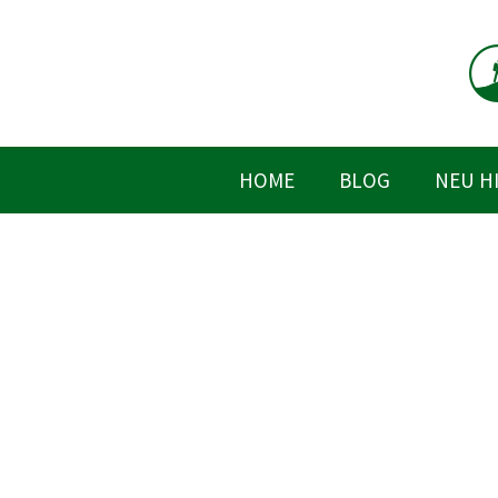
Zum
Inhalt
springen
HOME
BLOG
NEU H