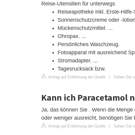
Reise-Utensilien für unterwegs
Reiseapotheke inkl. Erste-Hilfe-S
Sonnenschutzcreme oder -lotio
Mückenschutzmittel. ...
Ohropax. ...
Persönliches Waschzeug.
Fotoapparat mit ausreichend Spe
Stromadapter. ...
Tagesrucksack bzw.
Antrag auf Entfernung der Quelle
|
Sehen Sie si
Kann ich Paracetamol 
Ja, das können Sie . Wenn die Menge d
oder weniger ausreicht, benötigen Sie 
Antrag auf Entfernung der Quelle
|
Sehen Sie si