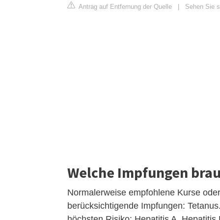
Antrag auf Entfernung der Quelle
|
Sehen Sie si
Welche Impfungen brau
Normalerweise empfohlene Kurse oder 
berücksichtigende Impfungen: Tetanus
höchsten Risiko: Hepatitis A, Hepatiti