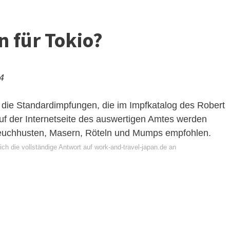
 für Tokio?
24
 die Standardimpfungen, die im Impfkatalog des Robert
Auf der Internetseite des auswertigen Amtes werden
Keuchhusten, Masern, Röteln und Mumps empfohlen.
ch die vollständige Antwort auf work-and-travel-japan.de an