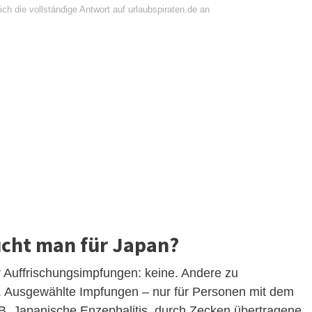
ch die vollständige Antwort auf urlaubspiraten.de an
cht man für Japan?
Auffrischungsimpfungen: keine. Andere zu
. Ausgewählte Impfungen – nur für Personen mit dem
s B, Japanische Enzephalitis, durch Zecken übertragene