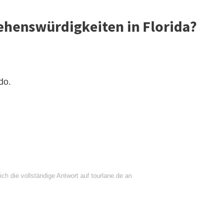
Sehenswürdigkeiten in Florida?
do.
ch die vollständige Antwort auf tourlane.de an