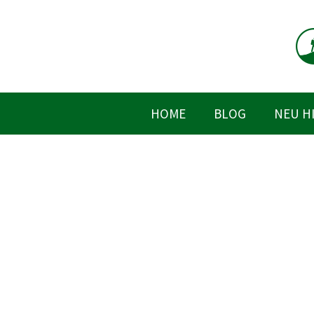
Zum
Inhalt
springen
HOME
BLOG
NEU H