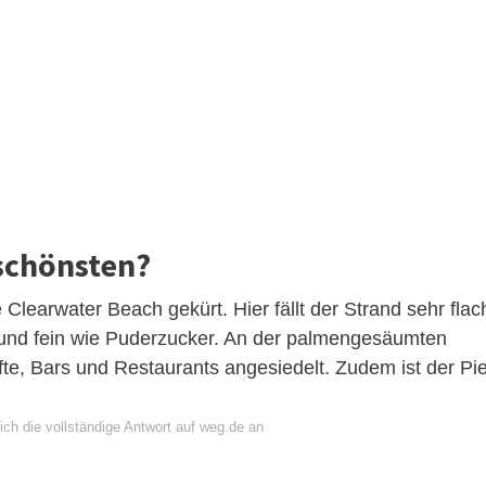
 schönsten?
Clearwater Beach gekürt. Hier fällt der Strand sehr flac
ß und fein wie Puderzucker. An der palmengesäumten
e, Bars und Restaurants angesiedelt. Zudem ist der Pie
ich die vollständige Antwort auf weg.de an