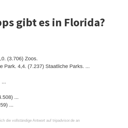
s gibt es in Florida?
,0. (3.706) Zoos.
e Park. 4,4. (7.237) Staatliche Parks. ...
...
.508) ...
59) ...
ch die vollständige Antwort auf tripadvisor.de an