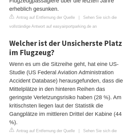
Flugzeugpassagiere über die letzten Jahre
erheblich gesunken.
Antrag auf Entfernung der Quelle
|
Sehen Sie sich die
vollständige Antwort auf easyairportparking.de an
Welcher ist der Unsicherste Platz
im Flugzeug?
Wenn es um die Sitzreihe geht, hat eine US-
Studie (US Federal Aviation Administration
Accident Database) herausgefunden, dass die
Mittelplätze in den hinteren Reihen das
geringste Verletzungsrisiko haben (28 %). Am
kritischsten liegen laut der Statistik die
Gangplätze im mittleren Drittel der Kabine (44
%).
Antrag auf Entfernung der Quelle
|
Sehen Sie sich die