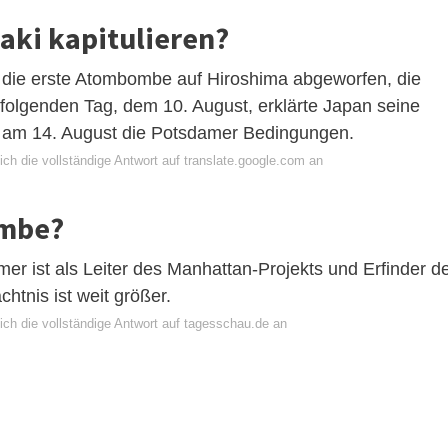
aki kapitulieren?
e die erste Atombombe auf Hiroshima abgeworfen, die
folgenden Tag, dem 10. August, erklärte Japan seine
te am 14. August die Potsdamer Bedingungen.
ch die vollständige Antwort auf translate.google.com an
ombe?
r ist als Leiter des Manhattan-Projekts und Erfinder d
tnis ist weit größer.
ich die vollständige Antwort auf tagesschau.de an