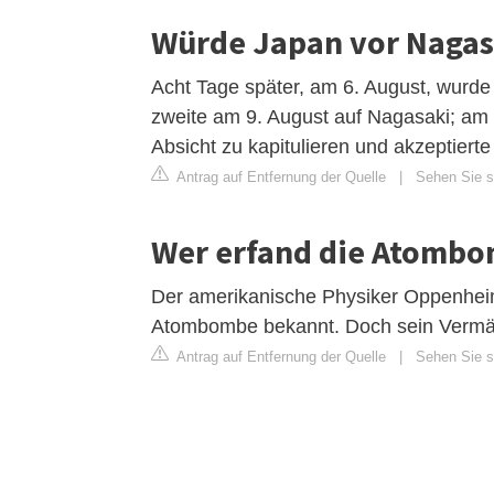
Würde Japan vor Nagas
Acht Tage später, am 6. August, wurd
zweite am 9. August auf Nagasaki; am 
Absicht zu kapitulieren und akzeptier
Antrag auf Entfernung der Quelle
|
Sehen Sie si
Wer erfand die Atomb
Der amerikanische Physiker Oppenheime
Atombombe bekannt. Doch sein Vermäch
Antrag auf Entfernung der Quelle
|
Sehen Sie s