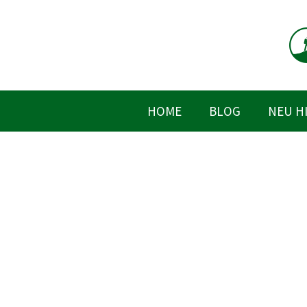
Zum
Inhalt
springen
HOME
BLOG
NEU H