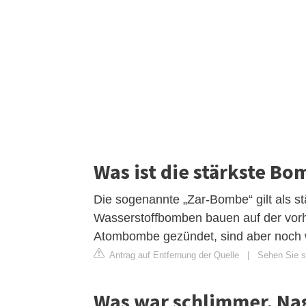
Was ist die stärkste Bo
Die sogenannte „Zar-Bombe“ gilt als s
Wasserstoffbomben bauen auf der vorhe
Atombombe gezündet, sind aber noch we
Antrag auf Entfernung der Quelle
|
Sehen Sie si
Was war schlimmer, Na