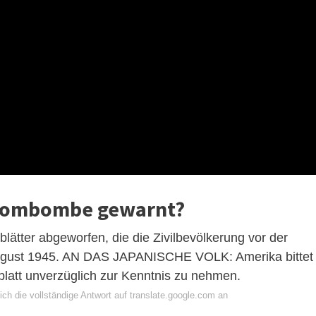
Atombombe gewarnt?
ätter abgeworfen, die die Zivilbevölkerung vor der
ugust 1945. AN DAS JAPANISCHE VOLK: Amerika bittet
latt unverzüglich zur Kenntnis zu nehmen.
ch die vollständige Antwort auf translate.google.com an