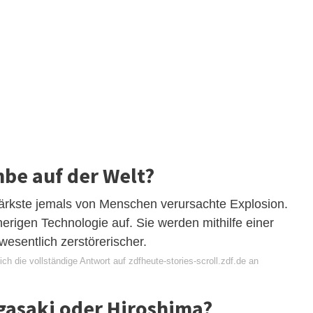
mbe auf der Welt?
tärkste jemals von Menschen verursachte Explosion.
rigen Technologie auf. Sie werden mithilfe einer
sentlich zerstörerischer.
ch die vollständige Antwort auf zdfheute-stories-scroll.zdf.de an
gasaki oder Hiroshima?