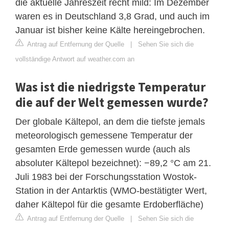
die aktuelle Jahreszeit recht mild: Im Dezember
waren es in Deutschland 3,8 Grad, und auch im
Januar ist bisher keine Kälte hereingebrochen.
Antrag auf Entfernung der Quelle
|
Sehen Sie sich die
vollständige Antwort auf weather.com an
Was ist die niedrigste Temperatur
die auf der Welt gemessen wurde?
Der globale Kältepol, an dem die tiefste jemals
meteorologisch gemessene Temperatur der
gesamten Erde gemessen wurde (auch als
absoluter Kältepol bezeichnet): −89,2 °C am 21.
Juli 1983 bei der Forschungsstation Wostok-
Station in der Antarktis (WMO-bestätigter Wert,
daher Kältepol für die gesamte Erdoberfläche)
Antrag auf Entfernung der Quelle
|
Sehen Sie sich die