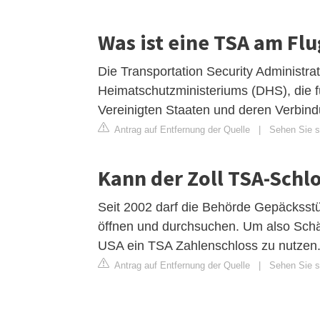
Was ist eine TSA am Fl
Die Transportation Security Administra
Heimatschutzministeriums (DHS), die fü
Vereinigten Staaten und deren Verbindu
Antrag auf Entfernung der Quelle
|
Sehen Sie si
Kann der Zoll TSA-Schl
Seit 2002 darf die Behörde Gepäcksst
öffnen und durchsuchen. Um also Schäd
USA ein TSA Zahlenschloss zu nutzen
Antrag auf Entfernung der Quelle
|
Sehen Sie si