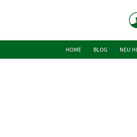
Zum
Inhalt
springen
HOME
BLOG
NEU H