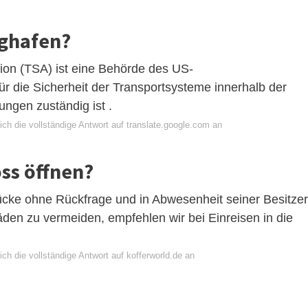
ughafen?
tion (TSA) ist eine Behörde des US-
r die Sicherheit der Transportsysteme innerhalb der
ngen zuständig ist .
ch die vollständige Antwort auf translate.google.com an
oss öffnen?
ücke ohne Rückfrage und in Abwesenheit seiner Besitzer
en zu vermeiden, empfehlen wir bei Einreisen in die
.
ch die vollständige Antwort auf kofferworld.de an