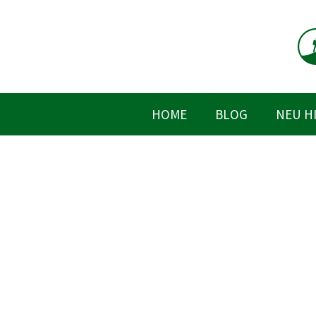
Zum
Inhalt
springen
HOME
BLOG
NEU H