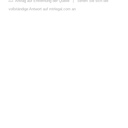
Antrag auf Entfernung der Quelle
|
Sehen Sie sich die
vollständige Antwort auf mtrlegal.com an