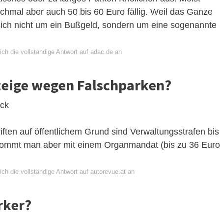
hmal aber auch 50 bis 60 Euro fällig. Weil das Ganze
s sich nicht um ein Bußgeld, sondern um eine sogenannte
ch die vollständige Antwort auf adac.de an
nzeige wegen Falschparken?
ick
ften auf öffentlichem Grund sind Verwaltungsstrafen bis
n kommt man aber mit einem Organmandat (bis zu 36 Euro
ch die vollständige Antwort auf autorevue.at an
rker?