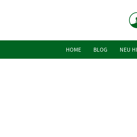
Zum
Inhalt
springen
HOME
BLOG
NEU H