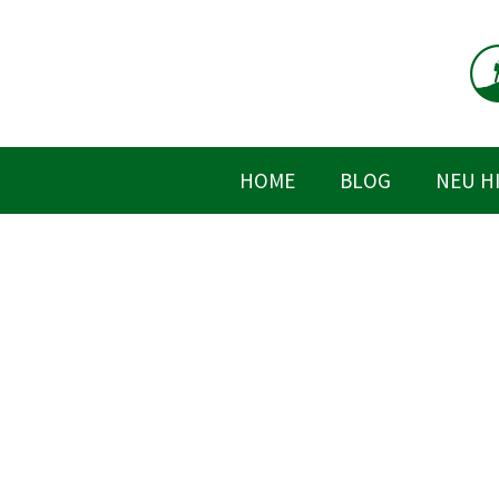
Zum
Inhalt
springen
HOME
BLOG
NEU H