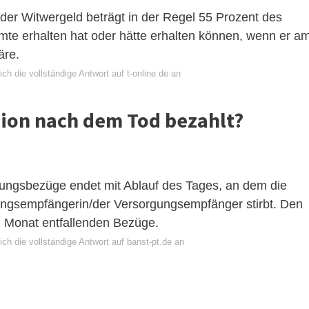
er Witwergeld beträgt in der Regel 55 Prozent des
te erhalten hat oder hätte erhalten können, wenn er a
äre.
ch die vollständige Antwort auf t-online.de an
sion nach dem Tod bezahlt?
gungsbezüge endet mit Ablauf des Tages, an dem die
ngsempfängerin/der Versorgungsempfänger stirbt. Den
en Monat entfallenden Bezüge.
ch die vollständige Antwort auf banst-pt.de an