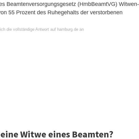
hes Beamtenversorgungsgesetz (HmbBeamtVG) Witwen-
on 55 Prozent des Ruhegehalts der verstorbenen
ich die vollständige Antwort auf hamburg.de an
 eine Witwe eines Beamten?