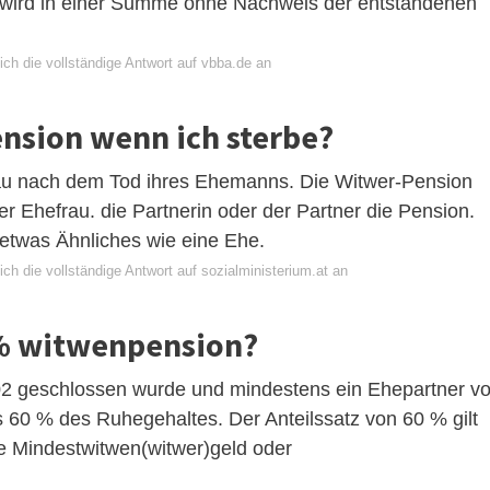
 wird in einer Summe ohne Nachweis der entstandenen
ch die vollständige Antwort auf vbba.de an
sion wenn ich sterbe?
u nach dem Tod ihres Ehemanns. Die Witwer-Pension
Ehefrau. die Partnerin oder der Partner die Pension.
 etwas Ähnliches wie eine Ehe.
ch die vollständige Antwort auf sozialministerium.at an
% witwenpension?
2 geschlossen wurde und mindestens ein Ehepartner vo
s 60 % des Ruhegehaltes. Der Anteilssatz von 60 % gilt
 Mindestwitwen(witwer)geld oder