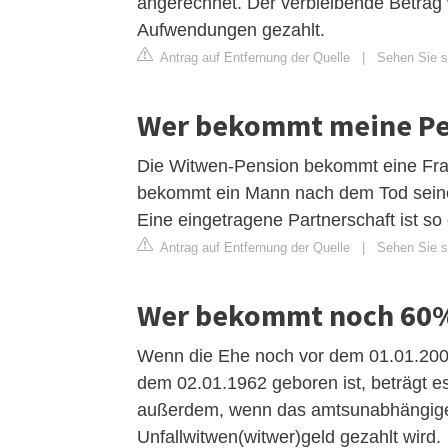
angerechnet. Der verbleibende Betrag
Aufwendungen gezahlt.
Antrag auf Entfernung der Quelle
|
Sehen Sie si
Wer bekommt meine Pen
Die Witwen-Pension bekommt eine Fra
bekommt ein Mann nach dem Tod seiner 
Eine eingetragene Partnerschaft ist so
Antrag auf Entfernung der Quelle
|
Sehen Sie si
Wer bekommt noch 60
Wenn die Ehe noch vor dem 01.01.200
dem 02.01.1962 geboren ist, beträgt e
außerdem, wenn das amtsunabhängige
Unfallwitwen(witwer)geld gezahlt wird.