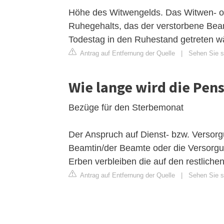
Höhe des Witwengelds. Das Witwen- od
Ruhegehalts, das der verstorbene Beam
Todestag in den Ruhestand getreten w
Antrag auf Entfernung der Quelle
|
Sehen Sie si
Wie lange wird die Pen
Bezüge für den Sterbemonat
Der Anspruch auf Dienst- bzw. Versor
Beamtin/der Beamte oder die Versorgu
Erben verbleiben die auf den restlich
Antrag auf Entfernung der Quelle
|
Sehen Sie si