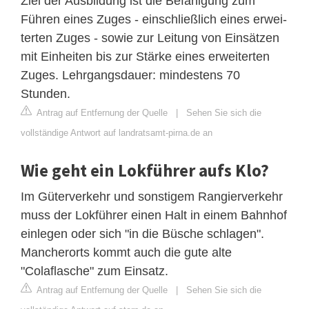
Ziel der Ausbildung ist die Befähigung zum
Führen eines Zuges - einschließlich eines erwei-
terten Zuges - sowie zur Leitung von Einsätzen
mit Einheiten bis zur Stärke eines erweiterten
Zuges. Lehrgangsdauer: mindestens 70
Stunden.
Antrag auf Entfernung der Quelle
|
Sehen Sie sich die
vollständige Antwort auf landratsamt-pirna.de an
Wie geht ein Lokführer aufs Klo?
Im Güterverkehr und sonstigem Rangierverkehr
muss der Lokführer einen Halt in einem Bahnhof
einlegen oder sich "in die Büsche schlagen".
Mancherorts kommt auch die gute alte
"Colaflasche" zum Einsatz.
Antrag auf Entfernung der Quelle
|
Sehen Sie sich die