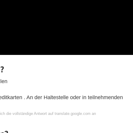
?
len
ditkarten . An der Haltestelle oder in teilnehmenden
ch die vollständige Antwort auf translate.google.com an