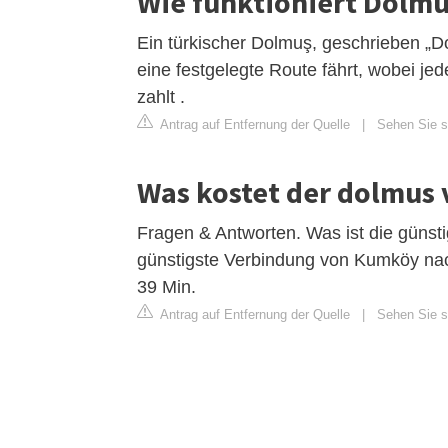
Wie funktioniert Dolmu
Ein türkischer Dolmuş, geschrieben „Do
eine festgelegte Route fährt, wobei je
zahlt .
Antrag auf Entfernung der Quelle
|
Sehen Sie si
Was kostet der dolmus
Fragen & Antworten. Was ist die güns
günstigste Verbindung von Kumköy nach
39 Min.
Antrag auf Entfernung der Quelle
|
Sehen Sie s