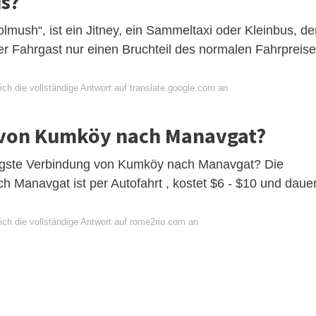
s?
lmush“, ist ein Jitney, ein Sammeltaxi oder Kleinbus, de
der Fahrgast nur einen Bruchteil des normalen Fahrpreis
ch die vollständige Antwort auf translate.google.com an
 von Kumköy nach Manavgat?
tigste Verbindung von Kumköy nach Manavgat? Die
 Manavgat ist per Autofahrt , kostet $6 - $10 und dauer
ich die vollständige Antwort auf rome2rio.com an