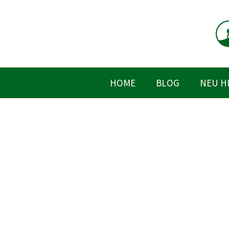
Zum
Inhalt
springen
HOME
BLOG
NEU H