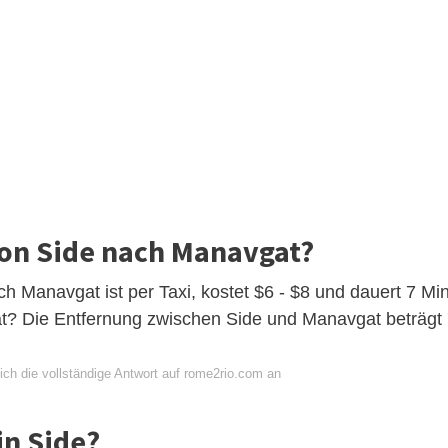
von Side nach Manavgat?
h Manavgat ist per Taxi, kostet $6 - $8 und dauert 7 Min
at? Die Entfernung zwischen Side und Manavgat beträgt
ich die vollständige Antwort auf rome2rio.com an
in Side?