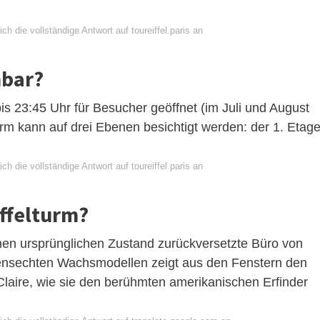
ch die vollständige Antwort auf toureiffel.paris an
hbar?
 bis 23:45 Uhr für Besucher geöffnet (im Juli und August
urm kann auf drei Ebenen besichtigt werden: der 1. Etage
ch die vollständige Antwort auf toureiffel.paris an
iffelturm?
nen ursprünglichen Zustand zurückversetzte Büro von
ebensechten Wachsmodellen zeigt aus den Fenstern den
laire, wie sie den berühmten amerikanischen Erfinder