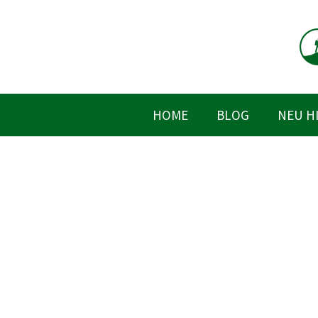
Zum
Inhalt
springen
HOME
BLOG
NEU H