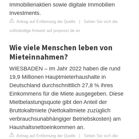
Immobilienaktien sowie digitale Immobilien
Investments.
Antrag auf Entfernung der Quelle
|
Sehen Sie sich die
vollständige Antwort auf propvest.de an
Wie viele Menschen leben von
Mieteinnahmen?
WIESBADEN – Im Jahr 2022 haben die rund
19,9 Millionen Hauptmieterhaushalte in
Deutschland durchschnittlich 27,8 % ihres
Einkommens für die Miete ausgegeben. Diese
Mietbelastungsquote gibt den Anteil der
Bruttokaltmiete (Nettokaltmiete zuzüglich
verbrauchsunabhängiger Betriebskosten) am
Haushaltsnettoeinkommen an.
Antrag auf Entfernung der Quelle
|
Sehen Sie sich die