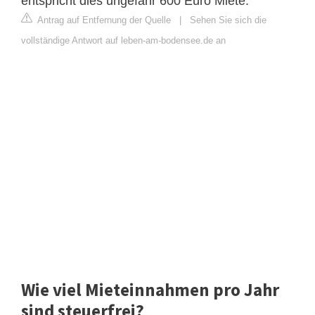
entspricht dies ungefähr 600 Euro Miete.
Antrag auf Entfernung der Quelle
|
Sehen Sie sich die
vollständige Antwort auf leben-am-bodensee.de an
Wie viel Mieteinnahmen pro Jahr
sind steuerfrei?