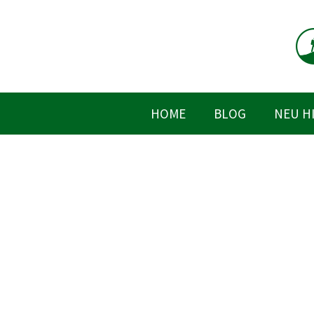
Zum
Inhalt
springen
HOME
BLOG
NEU H