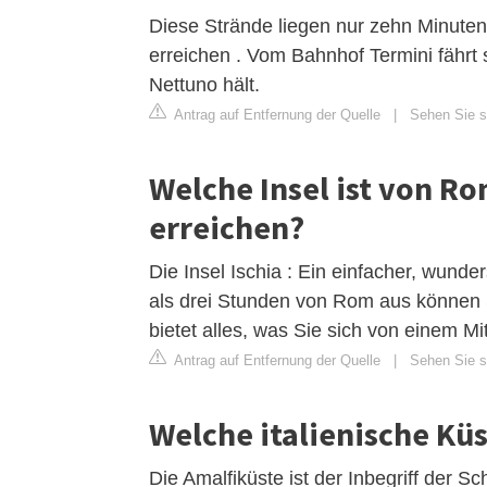
Diese Strände liegen nur zehn Minuten
erreichen . Vom Bahnhof Termini fährt s
Nettuno hält.
Antrag auf Entfernung der Quelle
|
Sehen Sie si
Welche Insel ist von R
erreichen?
Die Insel Ischia : Ein einfacher, wund
als drei Stunden von Rom aus können Si
bietet alles, was Sie sich von einem 
Antrag auf Entfernung der Quelle
|
Sehen Sie si
Welche italienische Küs
Die Amalfiküste ist der Inbegriff der S