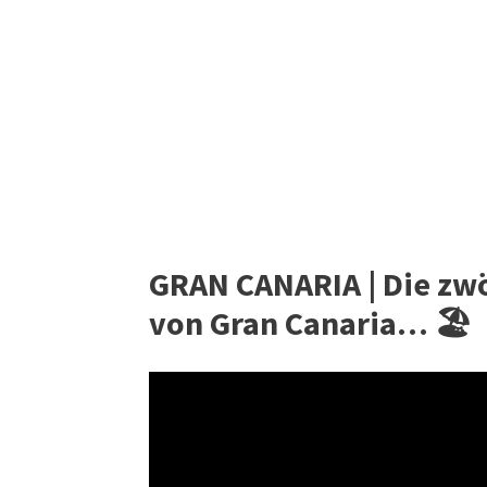
GRAN CANARIA | Die zwö
von Gran Canaria… 🏖️