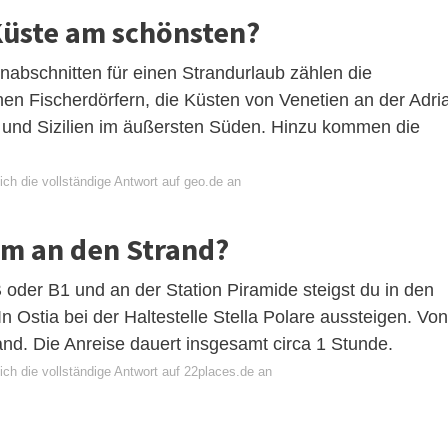
 Küste am schönsten?
abschnitten für einen Strandurlaub zählen die
nen Fischerdörfern, die Küsten von Venetien an der Adri
 und Sizilien im äußersten Süden. Hinzu kommen die
ch die vollständige Antwort auf geo.de an
m an den Strand?
oder B1 und an der Station Piramide steigst du in den
Ostia bei der Haltestelle Stella Polare aussteigen. Von
and. Die Anreise dauert insgesamt circa 1 Stunde.
ch die vollständige Antwort auf 22places.de an