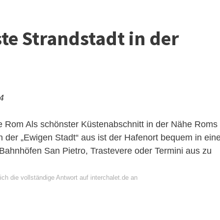
ste Strandstadt in der
24
he Rom
Als schönster Küstenabschnitt in der Nähe Roms
on der „Ewigen Stadt“ aus ist der Hafenort bequem in ein
 Bahnhöfen San Pietro, Trastevere oder Termini aus zu
ch die vollständige Antwort auf interchalet.de an