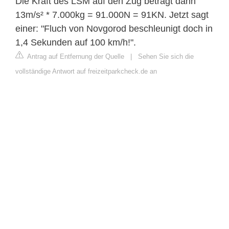
Die Kraft des LSM auf den Zug beträgt dann
13m/s² * 7.000kg = 91.000N = 91KN. Jetzt sagt
einer: "Fluch von Novgorod beschleunigt doch in
1,4 Sekunden auf 100 km/h!".
Antrag auf Entfernung der Quelle
|
Sehen Sie sich die
vollständige Antwort auf freizeitparkcheck.de an