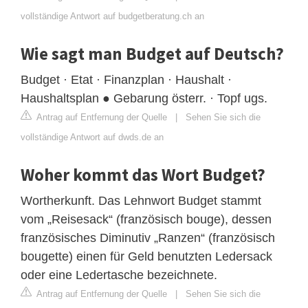
vollständige Antwort auf budgetberatung.ch an
Wie sagt man Budget auf Deutsch?
Budget · Etat · Finanzplan · Haushalt ·
Haushaltsplan ● Gebarung österr. · Topf ugs.
Antrag auf Entfernung der Quelle
|
Sehen Sie sich die
vollständige Antwort auf dwds.de an
Woher kommt das Wort Budget?
Wortherkunft. Das Lehnwort Budget stammt
vom „Reisesack“ (französisch bouge), dessen
französisches Diminutiv „Ranzen“ (französisch
bougette) einen für Geld benutzten Ledersack
oder eine Ledertasche bezeichnete.
Antrag auf Entfernung der Quelle
|
Sehen Sie sich die