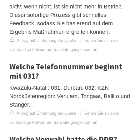
aktiv; wenn nicht, ist sie nicht mehr in Betrieb.
Dieser sofortige Prozess gibt schnelles
Feedback, sodass Sie basierend auf dem
Ergebnis Maßnahmen ergreifen können.
Antrag auf Entfernung der Quelle
|
Sehen Sie sich die
vollständige Antwort auf translate.google.com an
Welche Telefonnummer beginnt
mit 031?
KwaZulu-Natal : 031: Durban. 032: KZN
Nordküstenregion: Verulam, Tongaat, Ballito und
Stanger.
Antrag auf Entfernung der Quelle
|
Sehen Sie sich die
vollständige Antwort auf translate.google.com an
Welche Vorwahl hatte die DDR?