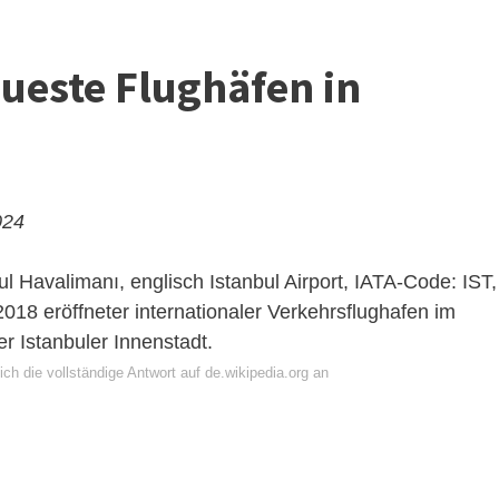
eueste Flughäfen in
024
ul Havalimanı, englisch Istanbul Airport, IATA-Code: IST,
18 eröffneter internationaler Verkehrsflughafen im
r Istanbuler Innenstadt.
ch die vollständige Antwort auf de.wikipedia.org an