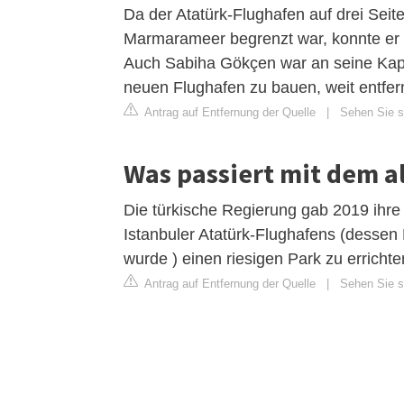
Da der Atatürk-Flughafen auf drei Seit
Marmarameer begrenzt war, konnte er
Auch Sabiha Gökçen war an seine Kap
neuen Flughafen zu bauen, weit entfern
Antrag auf Entfernung der Quelle
|
Sehen Sie si
Was passiert mit dem a
Die türkische Regierung gab 2019 ihr
Istanbuler Atatürk-Flughafens (dessen
wurde ) einen riesigen Park zu errichte
Antrag auf Entfernung der Quelle
|
Sehen Sie si