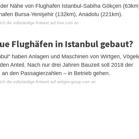
in der Nähe von Flughafen Istanbul-Sabiha Gökçen (63km
hafen Bursa-Yenişehir (132km), Anadolu (221km).
ch die vollständige Antwort auf kiwi.com an
ue Flughäfen in Istanbul gebaut?
bul“ haben Anlagen und Maschinen von Wirtgen, Vögel
 Anteil. Nach nur drei Jahren Bauzeit soll 2018 der
 an den Passagierzahlen – in Betrieb gehen.
ich die vollständige Antwort auf wirtgen-group.com an