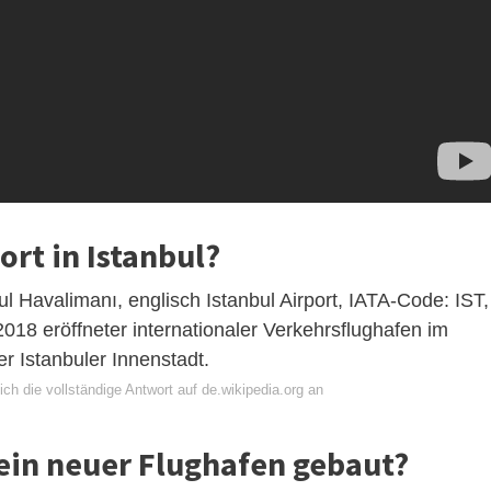
ort in Istanbul?
ul Havalimanı, englisch Istanbul Airport, IATA-Code: IST,
18 eröffneter internationaler Verkehrsflughafen im
r Istanbuler Innenstadt.
ch die vollständige Antwort auf de.wikipedia.org an
ein neuer Flughafen gebaut?