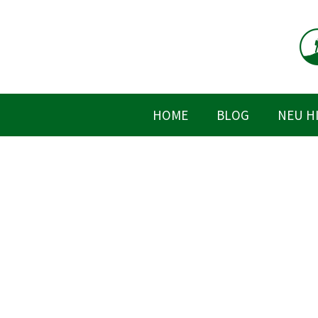
Zum
Inhalt
springen
HOME
BLOG
NEU H