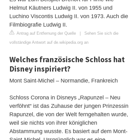
Helmut Käutners Ludwig II. von 1955 und
Luchino Viscontis Ludwig II. von 1973. Auch die
Filmbiografie Ludwig II.
Antrag auf Entfernung der Quelle
|
Sehen Sie sich die
vollständige Antwort auf de.wikipedia.org an
Welches französische Schloss hat
Disney inspiriert?
Mont Saint-Michel – Normandie, Frankreich
Schloss Corona in Disneys „Rapunzel – Neu
verföhnt“ ist das Zuhause der jungen Prinzessin
Rapunzel, die von der Welt ferngehalten wurde,
weil sie nichts von ihrer königlichen
Abstammung wusste. Es basiert auf dem Mont-
Saint-Michel. Ursprünglich war es eine