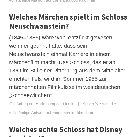
vollständige Antwort auf translate.google.com an
Welches Märchen spielt im Schloss
Neuschwanstein?
(1845–1886) wäre wohl entzückt gewesen,
wenn er geahnt hätte, dass sein
Neuschwanstein einmal Karriere in einem
Märchenfilm macht. Das Schloss, das er ab
1869 im Stil einer Ritterburg aus dem Mittelalter
errichten ließ, wird im Sommer 1955 zur
märchenhaften Filmkulisse im westdeutschen
„Schneewittchen“.
Antrag auf Entfernung der Quelle
|
Sehen Sie sich die
vollständige Antwort auf maerchen-im-film.de an
Welches echte Schloss hat Disney