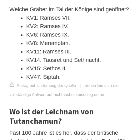
Welche Gräber im Tal der Könige sind geöffnet?
KV1: Ramses VII.
KV2: Ramses IV.
KV6: Ramses IX.
KV8: Meremptah.
KV11: Ramses III.
KV14: Tausret und Sethnacht.
KV15: Sethos II.
KV47: Siptah.
Antrag auf Entfernung der Quelle
|
Sehen Sie sich die
vollständige Antwort auf nichtnocheinreiseblog.de an
Wo ist der Leichnam von
Tutanchamun?
Fast 100 Jahre ist es her, dass der britische