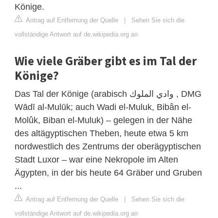
Könige.
Antrag auf Entfernung der Quelle
|
Sehen Sie sich die
vollständige Antwort auf de.wikipedia.org an
Wie viele Gräber gibt es im Tal der
Könige?
Das Tal der Könige (arabisch وادي الملوك , DMG
Wādī al-Mulūk; auch Wadi el-Muluk, Bibân el-
Molûk, Biban el-Muluk) – gelegen in der Nähe
des altägyptischen Theben, heute etwa 5 km
nordwestlich des Zentrums der oberägyptischen
Stadt Luxor – war eine Nekropole im Alten
Ägypten, in der bis heute 64 Gräber und Gruben
...
Antrag auf Entfernung der Quelle
|
Sehen Sie sich die
vollständige Antwort auf de.wikipedia.org an