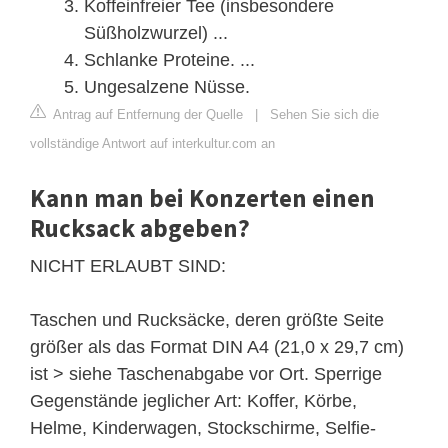
Koffeinfreier Tee (insbesondere
Süßholzwurzel) ...
Schlanke Proteine. ...
Ungesalzene Nüsse.
Antrag auf Entfernung der Quelle
|
Sehen Sie sich die
vollständige Antwort auf interkultur.com an
Kann man bei Konzerten einen
Rucksack abgeben?
NICHT ERLAUBT SIND:
Taschen und Rucksäcke, deren größte Seite
größer als das Format DIN A4 (21,0 x 29,7 cm)
ist > siehe Taschenabgabe vor Ort. Sperrige
Gegenstände jeglicher Art: Koffer, Körbe,
Helme, Kinderwagen, Stockschirme, Selfie-