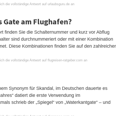
ch die vollständige Antwort auf urlaubsguru.de an
s Gate am Flughafen?
dort finden Sie die Schalternummer und kurz vor Abflug
lter sind durchnummeriert oder mit einer Kombination
et. Diese Kombinationen finden Sie auf den zahlreiche
ch die vollständige Antwort auf flugreisen-ratgeber.com an
inem Synonym für Skandal, im Deutschen dauerte es
 Jahres“ datiert die erste Verwendung im
als schrieb der „Spiegel“ von „Waterkantgate“ – und