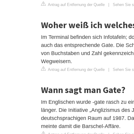
Antrag auf Entfernung der Quelle
|
Sehen Sie si
Woher weiß ich welche
Im Terminal befinden sich Infotafeln; 
auch das entsprechende Gate. Die Scha
von Buchstaben und Zahl gekennzeichn
Wegweisern.
Antrag auf Entfernung der Quelle
|
Sehen Sie si
Wann sagt man Gate?
Im Englischen wurde -gate rasch zu e
länger. Die Initiative „Anglizismus des
deutschsprachigen Raum auf 1987. Dam
meinte damit die Barschel-Affäre.