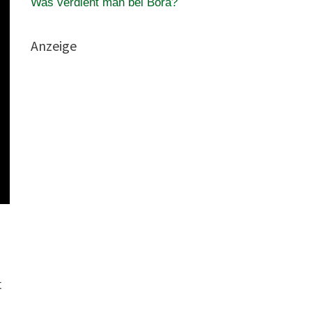
Was verdient man bei Bora?
Anzeige
t