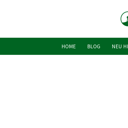
Zum
Inhalt
springen
HOME
BLOG
NEU H