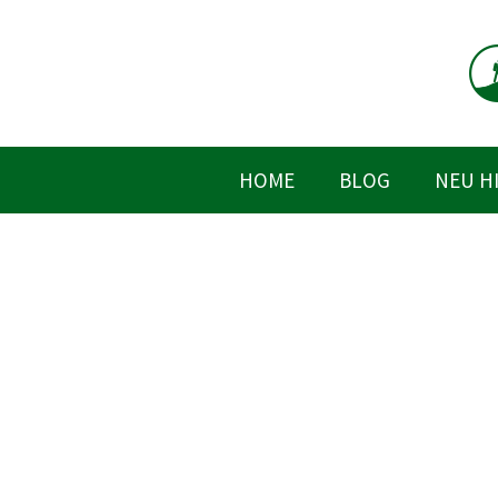
Zum
Inhalt
springen
HOME
BLOG
NEU H