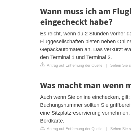
Wann muss ich am Flugh
eingecheckt habe?
Es reicht, wenn du 2 Stunden vorher da
Fluggesellschaften bieten neben Onli
Gepäckautomaten an. Das verkürzt even
den Terminal 1 und Terminal 2.
Antrag auf Entfernung der Quelle
|
Sehen Sie s
Was macht man wenn ma
Auch wenn Sie online einchecken, gilt
Buchungsnummer sollten Sie griffbere
eine Sitzplatzreservierung vornehmen.
Bordkarte.
Antrag auf Entfernung der Quelle
|
Sehen Sie si