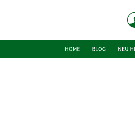
Zum
Inhalt
springen
HOME
BLOG
NEU H