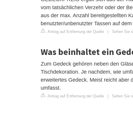
vom tatsächlichen Verzehr oder der B
aus der max. Anzahl bereitgestellten K
benutzter/unbenutzter Tassen auf dem 
Antrag auf Entfernung der Quelle
|
Sehen Sie si
Was beinhaltet ein Ged
Zum Gedeck gehören neben den Gläser
Tischdekoration. Je nachdem, wie umfas
erweitertes Gedeck. Meist reicht aber
umfasst.
Antrag auf Entfernung der Quelle
|
Sehen Sie si