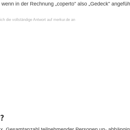
t, wenn in der Rechnung „coperto” also „Gedeck” angefüh
ch die vollständige Antwort auf merkur.de an
s?
x. Gesamtanzahl teilnehmender Personen un- abhängig