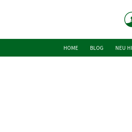
Zum
Inhalt
springen
HOME
BLOG
NEU H