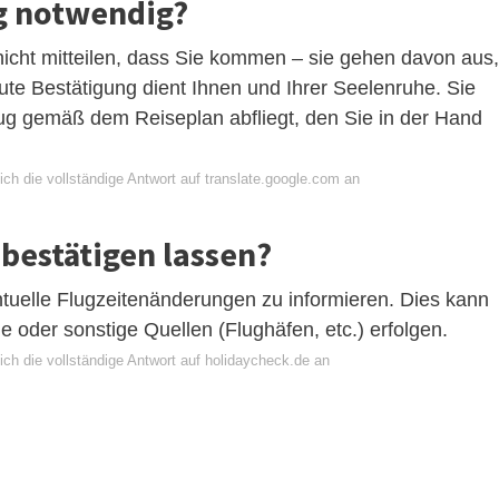
ng notwendig?
icht mitteilen, dass Sie kommen – sie gehen davon aus,
ute Bestätigung dient Ihnen und Ihrer Seelenruhe. Sie
Flug gemäß dem Reiseplan abfliegt, den Sie in der Hand
ch die vollständige Antwort auf translate.google.com an
bestätigen lassen?
ntuelle Flugzeitenänderungen zu informieren. Dies kann
e oder sonstige Quellen (Flughäfen, etc.) erfolgen.
ich die vollständige Antwort auf holidaycheck.de an