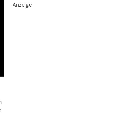
Anzeige
n
e