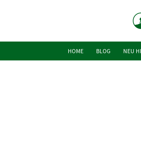
Zum
Inhalt
springen
HOME
BLOG
NEU H