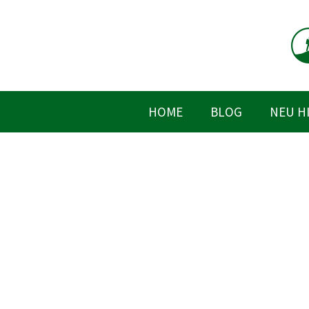
Zum
Inhalt
springen
HOME
BLOG
NEU H