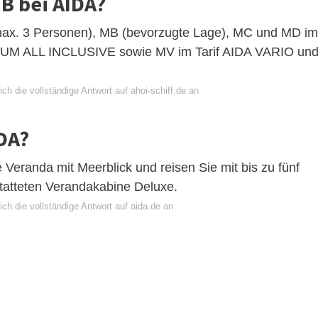
B bei AIDA?
max. 3 Personen), MB (bevorzugte Lage), MC und MD im
UM ALL INCLUSIVE sowie MV im Tarif AIDA VARIO un
ch die vollständige Antwort auf ahoi-schiff.de an
DA?
 Veranda mit Meerblick und reisen Sie mit bis zu fünf
tatteten Verandakabine Deluxe.
ch die vollständige Antwort auf aida.de an