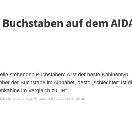
 Buchstaben auf dem AID
Stelle stehenden Buchstaben: A ist der beste Kabinentyp
öher der Buchstabe im Alphabet, desto „schlechter“ ist d
enkabine im Vergleich zu „IB“.
ch die vollständige Antwort auf rabatt-schiff.de an