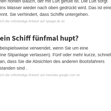
n hohlen Bauch, der mit Luft gefüllt ist. Die Luft sorgt
 ins Wasser wieder nach oben gedrückt wird. Das ist ein
ennt. Sie verhindert, dass Schiffe untergehen.
ch die vollständige Antwort auf spiegel.de an
ein Schiff fünfmal hupt?
d beispielsweise verwendet, wenn Sie um eine
ne Slipanlage verlassen). Fünf oder mehr kurze, schnel
 an, dass Sie die Absichten des anderen Bootsfahrers
standen sind .
ch die vollständige Antwort auf translate.google.com an