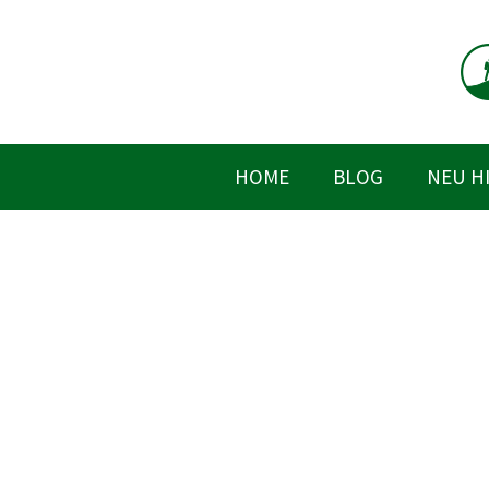
Zum
Inhalt
springen
HOME
BLOG
NEU H