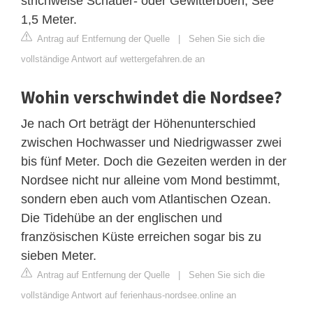
strichweise Schauer- oder Gewitterböen, See
1,5 Meter.
Antrag auf Entfernung der Quelle
|
Sehen Sie sich die
vollständige Antwort auf wettergefahren.de an
Wohin verschwindet die Nordsee?
Je nach Ort beträgt der Höhenunterschied
zwischen Hochwasser und Niedrigwasser zwei
bis fünf Meter. Doch die Gezeiten werden in der
Nordsee nicht nur alleine vom Mond bestimmt,
sondern eben auch vom Atlantischen Ozean.
Die Tidehübe an der englischen und
französischen Küste erreichen sogar bis zu
sieben Meter.
Antrag auf Entfernung der Quelle
|
Sehen Sie sich die
vollständige Antwort auf ferienhaus-nordsee.online an