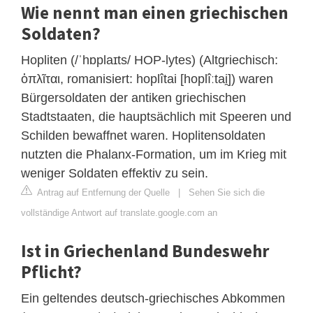
Wie nennt man einen griechischen
Soldaten?
Hopliten (/ˈhɒplaɪts/ HOP-lytes) (Altgriechisch:
ὁπλῖται, romanisiert: hoplîtai [hoplîːtai̯]) waren
Bürgersoldaten der antiken griechischen
Stadtstaaten, die hauptsächlich mit Speeren und
Schilden bewaffnet waren. Hoplitensoldaten
nutzten die Phalanx-Formation, um im Krieg mit
weniger Soldaten effektiv zu sein.
Antrag auf Entfernung der Quelle
|
Sehen Sie sich die
vollständige Antwort auf translate.google.com an
Ist in Griechenland Bundeswehr
Pflicht?
Ein geltendes deutsch-griechisches Abkommen