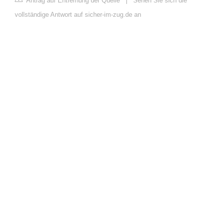
Antrag auf Entfernung der Quelle
|
Sehen Sie sich die
vollständige Antwort auf sicher-im-zug.de an