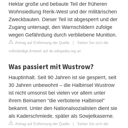
Hektar große und bebaute Teil der früheren
Wohnsiedlung Rerik-West und der militärischen
Zweckbauten. Dieser Teil ist abgesperrt und der
Zugang untersagt, den Warnschildern zufolge
wegen Gefährdung durch verbliebene Munition.
Antrag auf Entfernung der Quelle
|
Sehen Sie sich die
vollständige Antwort auf de.wikipedia.org an
Was passiert mit Wustrow?
Hauptinhalt. Seit 90 Jahren ist sie gesperrt, seit
30 Jahren unbewohnt – die Halbinsel Wustrow
ist nicht umsonst bei vielen vor allem unter
ihrem Beinamen "die verbotene Halbinsel"
bekannt. Unter den Nationalsozialisten dient sie
als Kaderschmiede, später als Sowjetkaserne.
Antrag auf Entfernung der Quelle
|
Sehen Sie sich die