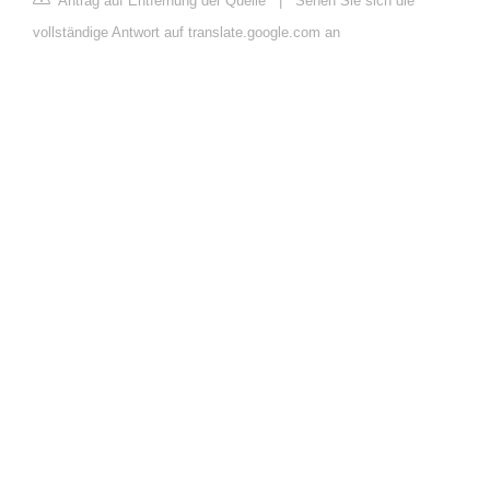
Antrag auf Entfernung der Quelle
|
Sehen Sie sich die
vollständige Antwort auf translate.google.com an