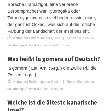
Sprache (Tamazight, eine verlorene
Berbersprache) war Tyterogaka oder
Tytheroygakawas so viel bedeutet wie „einer,
der ganz ist Ocker„, was sich auf die rötliche
Färbung der Landschaft der Insel bezieht.
Antrag auf Entfernung der Quelle
|
Sehen Sie sich die
vollständige Antwort auf redstarsurf.com an
Was heißt la gomera auf Deutsch?
la gomera ( Lat. Am. : Arg. ) die Zwille Pl.: die
Zwillen [ ugs. ]
Antrag auf Entfernung der Quelle
|
Sehen Sie sich die
vollständige Antwort auf dict.leo.org an
Welche ist die älteste kanarische
Insel?