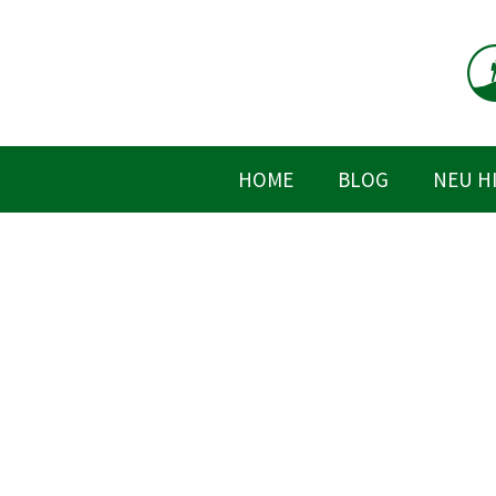
Zum
Inhalt
springen
HOME
BLOG
NEU H