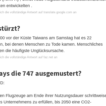
en entwickelten .
ch die vollständige Antwort auf translate.google.com an
stürzt?
200 vor der Küste Taiwans am Samstag hat es 22
n, bei denen Menschen zu Tode kamen. Menschliches
en die häufigste Unglücksursache.
ch die vollständige Antwort auf faz.net an
ays die 747 ausgemustert?
VD:
rigen Flugzeuge am Ende ihrer Nutzungsdauer schrittweis
es Unternehmens zu erfüllen, bis 2050 eine CO2-