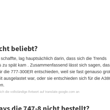
cht beliebt?
schaffte, lag hauptsächlich darin, dass sich die Trends
es zu spät kam . Zusammenfassend lässt sich sagen, das
ür die 777-300ER entschieden, weil sie fast genauso gro
t ausgelastet war, oder sie entschieden sich für die A38
en.
ch die vollständige Antwort auf translate.google.com an
ys die 747-8 nicht bestellt?