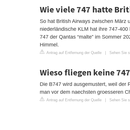
Wie viele 747 hatte Bri
So hat British Airways zwischen März 
niederländische KLM hat ihre 747-400 
747 der Qantas “malte” im Sommer 2020
Himmel.
Antrag auf Entfernung der Quelle
|
Sehen Sie s
Wieso fliegen keine 74
Die B747 wird ausgemustert, weil der Fl
man vor dem naechsten groesseren C
Antrag auf Entfernung der Quelle
|
Sehen Sie s