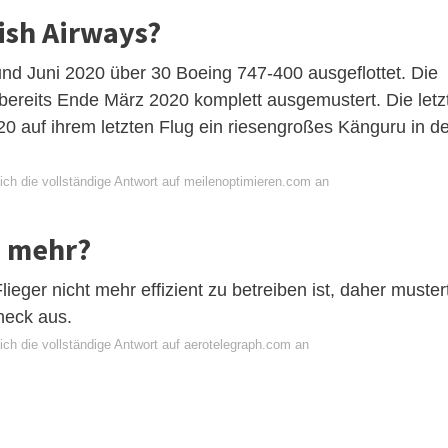
tish Airways?
und Juni 2020 über 30 Boeing 747-400 ausgeflottet. Die
bereits Ende März 2020 komplett ausgemustert. Die letz
 auf ihrem letzten Flug ein riesengroßes Känguru in d
ich die vollständige Antwort auf meilenoptimieren.com an
7 mehr?
ieger nicht mehr effizient zu betreiben ist, daher muster
heck aus.
ich die vollständige Antwort auf aerotelegraph.com an