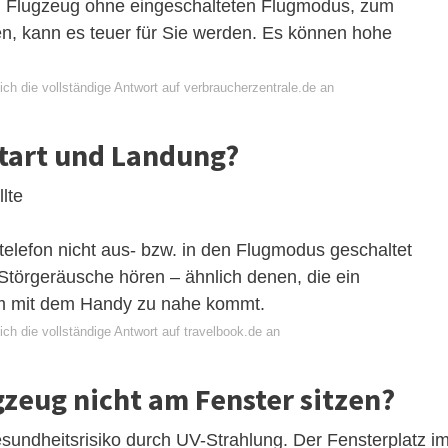
im Flugzeug ohne eingeschalteten Flugmodus, zum
en, kann es teuer für Sie werden. Es können hohe
ch die vollständige Antwort auf verbraucherzentrale.de an
tart und Landung?
lte
telefon nicht aus- bzw. in den Flugmodus geschaltet
 Störgeräusche hören – ähnlich denen, die ein
hm mit dem Handy zu nahe kommt.
ch die vollständige Antwort auf travelbook.de an
zeug nicht am Fenster sitzen?
sundheitsrisiko durch UV-Strahlung. Der Fensterplatz i