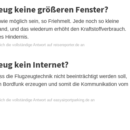
eug keine größeren Fenster?
wie möglich sein, so Friehmelt. Jede noch so kleine
nd, und das wiederum erhöht den Kraftstoffverbrauch.
s Hindernis.
ch die vollständige Antwort auf reisereporter.de an
eug kein Internet?
s die Flugzeugtechnik nicht beeinträchtigt werden soll,
m Bordfunk erzeugen und somit die Kommunikation vom
ch die vollständige Antwort auf easyairportparking.de an