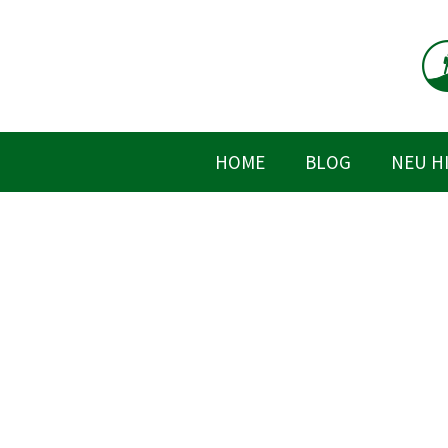
Zum
Inhalt
springen
HOME
BLOG
NEU H