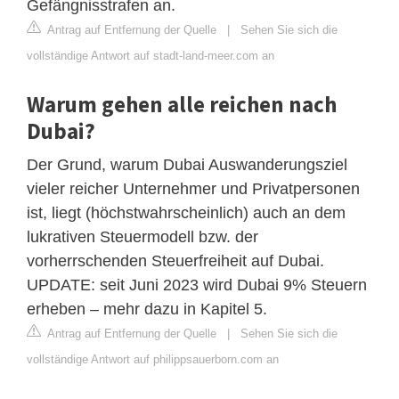
Gefängnisstrafen an.
Antrag auf Entfernung der Quelle
|
Sehen Sie sich die
vollständige Antwort auf stadt-land-meer.com an
Warum gehen alle reichen nach
Dubai?
Der Grund, warum Dubai Auswanderungsziel
vieler reicher Unternehmer und Privatpersonen
ist, liegt (höchstwahrscheinlich) auch an dem
lukrativen Steuermodell bzw. der
vorherrschenden Steuerfreiheit auf Dubai.
UPDATE: seit Juni 2023 wird Dubai 9% Steuern
erheben – mehr dazu in Kapitel 5.
Antrag auf Entfernung der Quelle
|
Sehen Sie sich die
vollständige Antwort auf philippsauerborn.com an