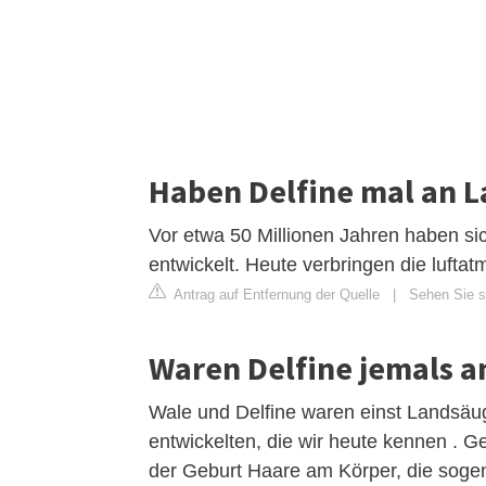
Haben Delfine mal an L
Vor etwa 50 Millionen Jahren haben si
entwickelt. Heute verbringen die luft
Antrag auf Entfernung der Quelle
|
Sehen Sie s
Waren Delfine jemals a
Wale und Delfine waren einst Landsäug
entwickelten, die wir heute kennen . 
der Geburt Haare am Körper, die sog