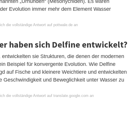
enannten „Urhunden“ (Mesonychiden). Es waren
fe der Evolution immer mehr dem Element Wasser
ch die vollständige Antwort auf pottwale.de an
er haben sich Delfine entwickelt?
, entwickelten sie Strukturen, die denen der modernen
in Beispiel für konvergente Evolution. Wie Delfine
agd auf Fische und kleinere Weichtiere und entwickelten
hre Geschwindigkeit und Beweglichkeit unter Wasser zu
ch die vollständige Antwort auf translate.google.com an