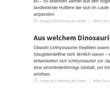
60 – 55 Millionen Jahren aus den sog
landlebende Huftiere die sich im Lau
anpassten.
Antrag auf Entfernung der Quelle
|
Sehen Sie si
Aus welchem ​​Dinosauri
Obwohl Ichthyosaurier Reptilien waren
Säugetierdelfine sehr ähnlich waren – e
entwickelten sich Ichthyosaurier zur J
eine stromlinienförmige Gestalt, um i
erhöhen.
Antrag auf Entfernung der Quelle
|
Sehen Sie si