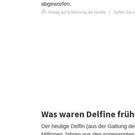
abgeworfen.
Antrag auf Entfernung der Quelle
|
Sehen Sie si
Was waren Delfine früh
Der heutige Delfin (aus der Gattung der
Millionen Jahren aus den sogenannte