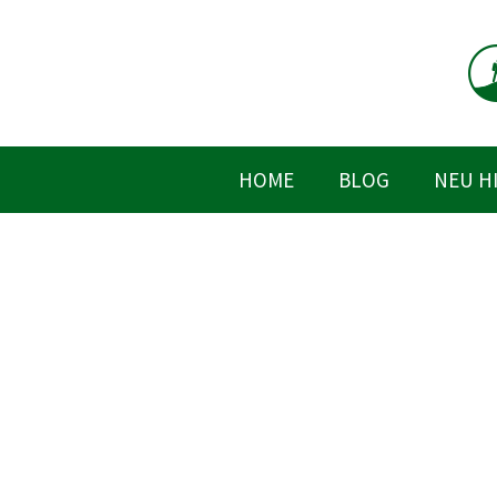
Zum
Inhalt
springen
HOME
BLOG
NEU H