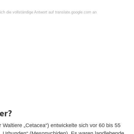
ch die vollständige Antwort auf translate.google.com an
er?
 Waltiere „Cetacea“) entwickelte sich vor 60 bis 55
n „Urhunden“ (Mesonychiden). Es waren landlebende