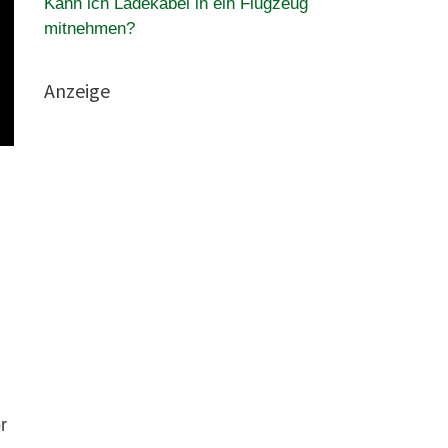
Kann ich Ladekabel in ein Flugzeug
mitnehmen?
Anzeige
r