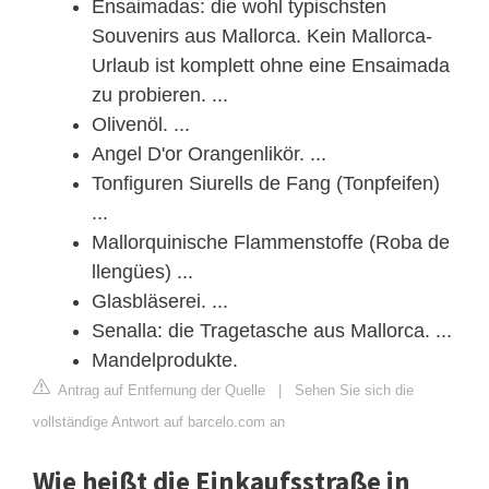
Ensaimadas: die wohl typischsten
Souvenirs aus Mallorca. Kein Mallorca-
Urlaub ist komplett ohne eine Ensaimada
zu probieren. ...
Olivenöl. ...
Angel D'or Orangenlikör. ...
Tonfiguren Siurells de Fang (Tonpfeifen)
...
Mallorquinische Flammenstoffe (Roba de
llengües) ...
Glasbläserei. ...
Senalla: die Tragetasche aus Mallorca. ...
Mandelprodukte.
Antrag auf Entfernung der Quelle
|
Sehen Sie sich die
vollständige Antwort auf barcelo.com an
Wie heißt die Einkaufsstraße in