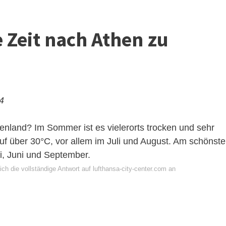
e Zeit nach Athen zu
24
henland? Im Sommer ist es vielerorts trocken und sehr
uf über 30°C, vor allem im Juli und August. Am schönst
i, Juni und September.
ch die vollständige Antwort auf lufthansa-city-center.com an