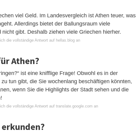
echen viel Geld. Im Landesvergleich ist Athen teuer, was
eht. Allerdings bietet der Ballungsraum viele
 nicht gibt. Deshalb ziehen viele Griechen hierher.
ch die vollständige Antwort auf hellas.blog an
für Athen?
ringen?“ ist eine knifflige Frage! Obwohl es in der
 zu tun gibt, die Sie wochenlang beschäftigen könnten,
anen, wenn Sie die Highlights der Stadt sehen und die
!
ch die vollständige Antwort auf translate.google.com an
 erkunden?