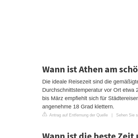
Wann ist Athen am sch
Die ideale Reisezeit sind die gemäßig
Durchschnittstemperatur vor Ort etwa 
bis März empfiehlt sich für Städterei
angenehme 18 Grad klettern.
Antrag auf Entfernung der Quelle
|
Sehen Sie si
Wann ist die beste Zeit