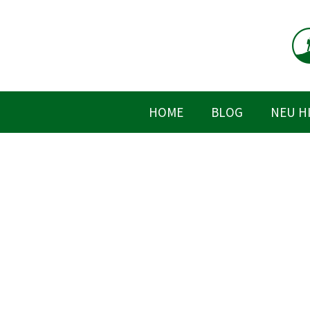
Zum
Inhalt
springen
HOME
BLOG
NEU H