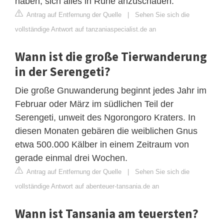
haben, sich alles in Ruhe anzuschauen.
Antrag auf Entfernung der Quelle
|
Sehen Sie sich die
vollständige Antwort auf tanzaniaspecialist.de an
Wann ist die große Tierwanderung
in der Serengeti?
Die große Gnuwanderung beginnt jedes Jahr im
Februar oder März im südlichen Teil der
Serengeti, unweit des Ngorongoro Kraters. In
diesen Monaten gebären die weiblichen Gnus
etwa 500.000 Kälber in einem Zeitraum von
gerade einmal drei Wochen.
Antrag auf Entfernung der Quelle
|
Sehen Sie sich die
vollständige Antwort auf abenteuer-tansania.de an
Wann ist Tansania am teuersten?