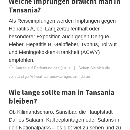
Welche Impfungen braucht man in
Tansania?
Als Reiseimpfungen werden Impfungen gegen
Hepatitis A, bei Langzeitaufenthalt oder
besonderer Exposition auch gegen Dengue-
Fieber, Hepatitis B, Gelbfieber, Typhus, Tollwut
und Meningokokken-Krankheit (ACWY)
empfohlen.
Antrag auf Entfernung der Quelle
|
Sehen Sie sich die
vollständige Antwort auf auswaertiges-amt.de an
Wie lange sollte man in Tansania
bleiben?
Ob Kilimandscharo, Sansibar, die Hauptstadt
Dar es Salaam, Kaffeeplantagen oder Safaris in
den Nationalparks – es gibt viel zu sehen und zu