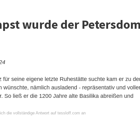
apst wurde der Petersdo
024
z für seine eigene letzte Ruhestätte suchte kam er zu d
h wünschte, nämlich ausladend - repräsentativ und volle
. So ließ er die 1200 Jahre alte Basilika abreißen und
ch die vollständige Antwort auf tessloff.com an