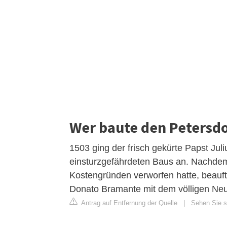
Wer baute den Petersd
1503 ging der frisch gekürte Papst Juliu
einsturzgefährdeten Baus an. Nachdem
Kostengründen verworfen hatte, beauftr
Donato Bramante mit dem völligen Neu
Antrag auf Entfernung der Quelle
|
Sehen Sie si