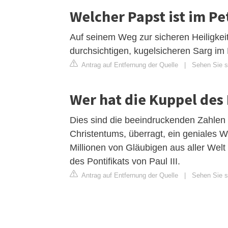
Welcher Papst ist im P
Auf seinem Weg zur sicheren Heiligkei
durchsichtigen, kugelsicheren Sarg i
Antrag auf Entfernung der Quelle
|
Sehen Sie si
Wer hat die Kuppel des
Dies sind die beeindruckenden Zahlen 
Christentums, überragt, ein geniales 
Millionen von Gläubigen aus aller Wel
des Pontifikats von Paul III.
Antrag auf Entfernung der Quelle
|
Sehen Sie si