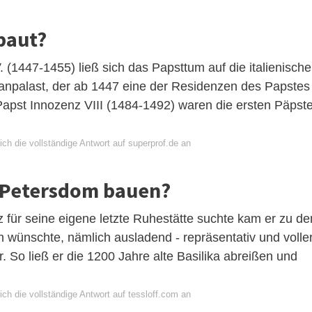
baut?
. (1447-1455) ließ sich das Papsttum auf die italienische
anpalast, der ab 1447 eine der Residenzen des Papstes
Papst Innozenz VIII (1484-1492) waren die ersten Päpst
ch die vollständige Antwort auf superprof.de an
n Petersdom bauen?
tz für seine eigene letzte Ruhestätte suchte kam er zu d
h wünschte, nämlich ausladend - repräsentativ und volle
. So ließ er die 1200 Jahre alte Basilika abreißen und
ch die vollständige Antwort auf tessloff.com an