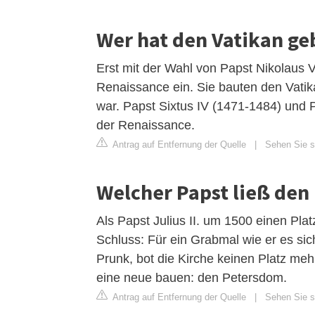
Wer hat den Vatikan ge
Erst mit der Wahl von Papst Nikolaus V
Renaissance ein. Sie bauten den Vatik
war. Papst Sixtus IV (1471-1484) und 
der Renaissance.
Antrag auf Entfernung der Quelle
|
Sehen Sie si
Welcher Papst ließ de
Als Papst Julius II. um 1500 einen Pla
Schluss: Für ein Grabmal wie er es sic
Prunk, bot die Kirche keinen Platz mehr
eine neue bauen: den Petersdom.
Antrag auf Entfernung der Quelle
|
Sehen Sie si