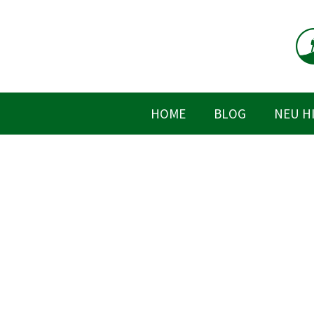
Zum
Inhalt
springen
HOME
BLOG
NEU H