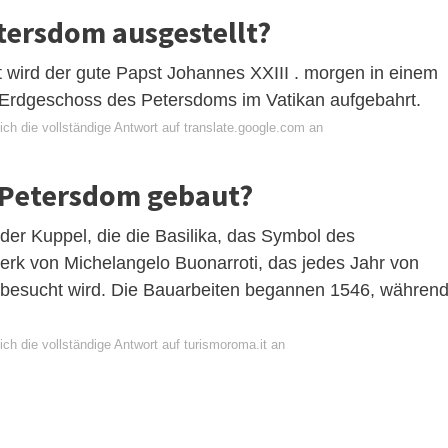
etersdom ausgestellt?
t wird der gute Papst Johannes XXIII . morgen in einem
m Erdgeschoss des Petersdoms im Vatikan aufgebahrt.
ch die vollständige Antwort auf translate.google.com an
 Petersdom gebaut?
der Kuppel, die die Basilika, das Symbol des
Werk von Michelangelo Buonarroti, das jedes Jahr von
t besucht wird. Die Bauarbeiten begannen 1546, währen
ch die vollständige Antwort auf turismoroma.it an