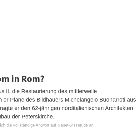
om in Rom?
s II. die Restaurierung des mittlerweile
 er Pläne des Bildhauers Michelangelo Buonarroti aus
agte er den 62-jährigen norditalienischen Architekten
bau der Peterskirche.
ch die vollständige Antwort auf planet-wissen.de an