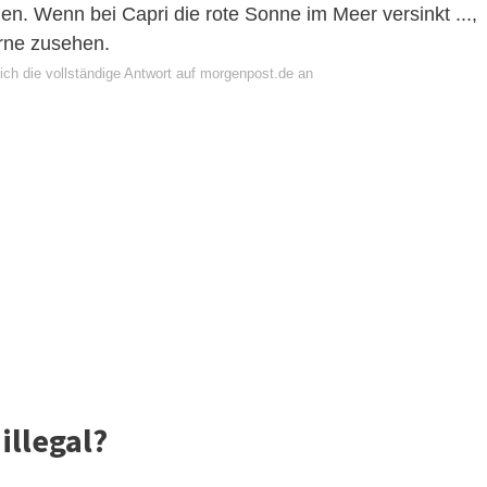
en. Wenn bei Capri die rote Sonne im Meer versinkt ...,
erne zusehen.
ich die vollständige Antwort auf morgenpost.de an
illegal?