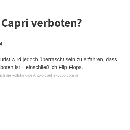
n Capri verboten?
24
rist wird jedoch überrascht sein zu erfahren, dass
ten ist – einschließlich Flip-Flops.
ich die vollständige Antwort auf skycop.com an