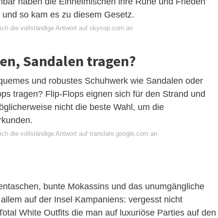
nbar haben die Einheimischen ihre Ruhe und Frieden
e, und so kam es zu diesem Gesetz.
ich die vollständige Antwort auf skycop.com an
ien, Sandalen tragen?
bequemes und robustes Schuhwerk wie Sandalen oder
ops tragen? Flip-Flops eignen sich für den Strand und
möglicherweise nicht die beste Wahl, um die
erkunden.
ch die vollständige Antwort auf translate.google.com an
?
entaschen, bunte Mokassins und das unumgängliche
llem auf der Insel Kampaniens: vergesst nicht
tal White Outfits die man auf luxuriöse Parties auf den