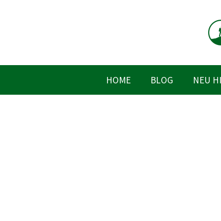
Zum
Inhalt
springen
HOME
BLOG
NEU H