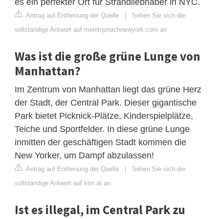
es ein perfekter Ort für Strandliebhaber in NYC.
Antrag auf Entfernung der Quelle
|
Sehen Sie sich die
vollständige Antwort auf meintripnachnewyork.com an
Was ist die große grüne Lunge von
Manhattan?
Im Zentrum von Manhattan liegt das grüne Herz
der Stadt, der Central Park. Dieser gigantische
Park bietet Picknick-Plätze, Kinderspielplätze,
Teiche und Sportfelder. In diese grüne Lunge
inmitten der geschäftigen Stadt kommen die
New Yorker, um Dampf abzulassen!
Antrag auf Entfernung der Quelle
|
Sehen Sie sich die
vollständige Antwort auf klm.at an
Ist es illegal, im Central Park zu