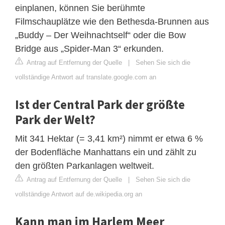
einplanen, können Sie berühmte
Filmschauplätze wie den Bethesda-Brunnen aus
„Buddy – Der Weihnachtself“ oder die Bow
Bridge aus „Spider-Man 3“ erkunden.
Antrag auf Entfernung der Quelle
|
Sehen Sie sich die
vollständige Antwort auf translate.google.com an
Ist der Central Park der größte
Park der Welt?
Mit 341 Hektar (= 3,41 km²) nimmt er etwa 6 %
der Bodenfläche Manhattans ein und zählt zu
den größten Parkanlagen weltweit.
Antrag auf Entfernung der Quelle
|
Sehen Sie sich die
vollständige Antwort auf de.wikipedia.org an
Kann man im Harlem Meer