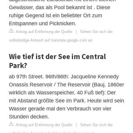
Gewässer, das als Pool bekannt ist . Diese
ruhige Gegend ist ein beliebter Ort zum
Entspannen und Picknicken.
Antrag auf Entfernung der Quelle
|
Sehen Sie sich die
vollständige Antwort auf translate.google.com an
Wie tief ist der See im Central
Park?
ab 97th Street. 96th/86th: Jacqueline Kennedy
Onassis Reservoir / The Reservoir (Bauj. 1860er
wirklich als Wasserspeicher, 40 Fuß tief): Der
mit Abstand größte See im Park. Heute wird sein
Wasser gerade mal den Verbrauch von vier
Stunden decken.
Antrag auf Entfernung der Quelle
|
Sehen Sie sich die