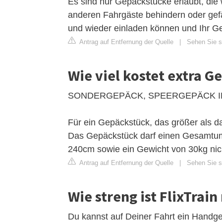
Es sind nur Gepäckstücke erlaubt, die
anderen Fahrgäste behindern oder gefä
und wieder einladen können und Ihr Gepä
Antrag auf Entfernung der Quelle
|
Sehen Sie si
Wie viel kostet extra G
SONDERGEPÄCK, SPEERGEPÄCK I
Für ein Gepäckstück, das größer als d
Das Gepäckstück darf einen Gesamtumf
240cm sowie ein Gewicht von 30kg nich
Antrag auf Entfernung der Quelle
|
Sehen Sie si
Wie streng ist FlixTrai
Du kannst auf Deiner Fahrt ein Handge