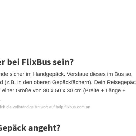
r bei FlixBus sein?
nde sicher im Handgepäck. Verstaue dieses im Bus so,
ind (z.B. in den oberen Gepäckfächern). Dein Reisegepäc
u einer Größe von 80 x 50 x 30 cm (Breite + Länge +
.
ch die vollständige Antwort auf help.flixbus.com an
 Gepäck angeht?