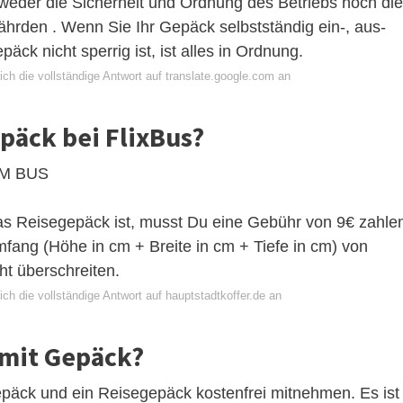
 weder die Sicherheit und Ordnung des Betriebs noch die
hrden . Wenn Sie Ihr Gepäck selbstständig ein-, aus-
ck nicht sperrig ist, ist alles in Ordnung.
ch die vollständige Antwort auf translate.google.com an
epäck bei FlixBus?
M BUS
as Reisegepäck ist, musst Du eine Gebühr von 9€ zahle
ang (Höhe in cm + Breite in cm + Tiefe in cm) von
t überschreiten.
ch die vollständige Antwort auf hauptstadtkoffer.de an
n mit Gepäck?
päck und ein Reisegepäck kostenfrei mitnehmen. Es ist