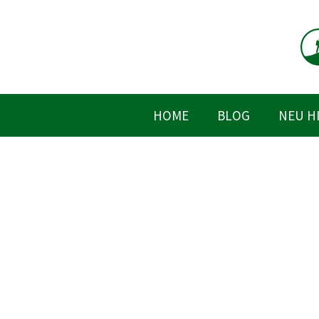
Zum
Inhalt
springen
HOME
BLOG
NEU H