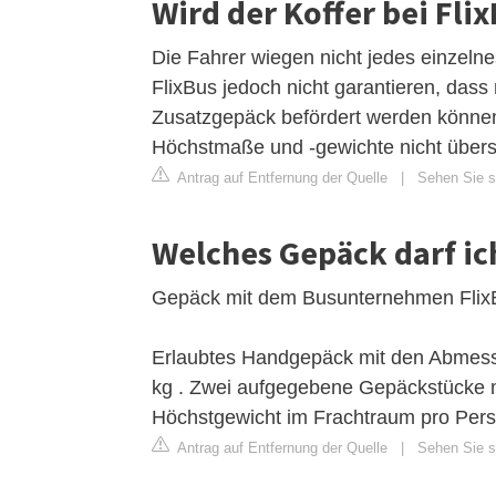
Wird der Koffer bei Fl
Die Fahrer wiegen nicht jedes einze
FlixBus jedoch nicht garantieren, das
Zusatzgepäck befördert werden können
Höchstmaße und -gewichte nicht übers
Antrag auf Entfernung der Quelle
|
Sehen Sie s
Welches Gepäck darf i
Gepäck mit dem Busunternehmen Flix
Erlaubtes Handgepäck mit den Abmess
kg . Zwei aufgegebene Gepäckstücke 
Höchstgewicht im Frachtraum pro Perso
Antrag auf Entfernung der Quelle
|
Sehen Sie si