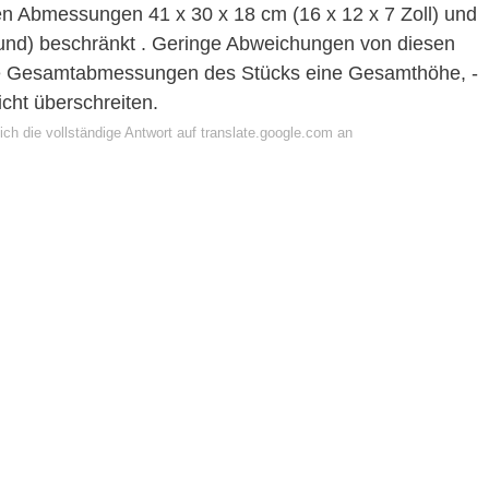
den Abmessungen 41 x 30 x 18 cm (16 x 12 x 7 Zoll) und
und) beschränkt . Geringe Abweichungen von diesen
ie Gesamtabmessungen des Stücks eine Gesamthöhe, -
icht überschreiten.
ch die vollständige Antwort auf translate.google.com an