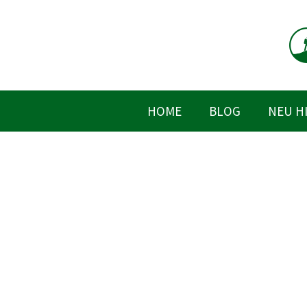
Zum
Inhalt
springen
HOME
BLOG
NEU H